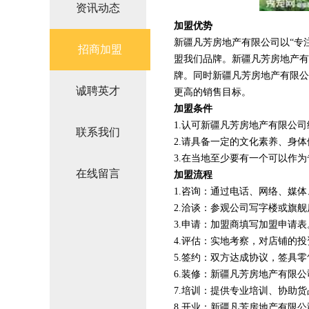
资讯动态
加盟优势
新疆凡芳房地产有限公司以“专
招商加盟
盟我们品牌。新疆凡芳房地产有
牌。同时新疆凡芳房地产有限公
诚聘英才
更高的销售目标。
加盟条件
1.认可新疆凡芳房地产有限公
联系我们
2.请具备一定的文化素养、身
3.在当地至少要有一个可以作
在线留言
加盟流程
1.咨询：通过电话、网络、媒
2.洽谈：参观公司写字楼或旗
3.申请：加盟商填写加盟申请表
4.评估：实地考察，对店铺的
5.签约：双方达成协议，签具
6.装修：新疆凡芳房地产有限
7.培训：提供专业培训、协助
8.开业：新疆凡芳房地产有限